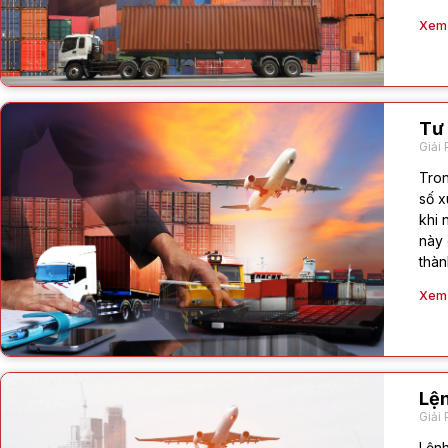
Xem c
Tư 
Giải 
Tron
số x
khi 
này 
thàn
Xem c
Lện
Giải 
Lệnh