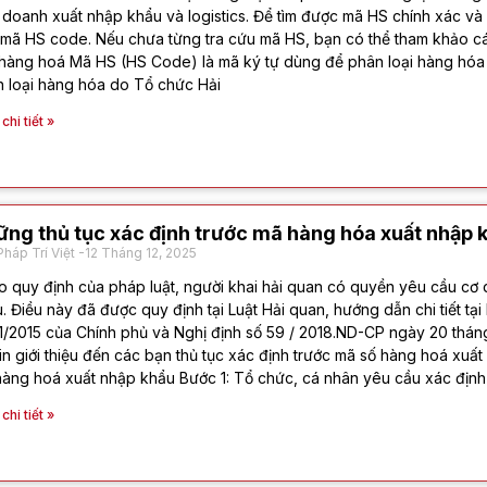
 doanh xuất nhập khẩu và logistics. Để tìm được mã HS chính xác và 
mã HS code. Nếu chưa từng tra cứu mã HS, bạn có thể tham khảo c
 hàng hoá Mã HS (HS Code) là mã ký tự dùng để phân loại hàng hóa 
 loại hàng hóa do Tổ chức Hải
hi tiết »
ng thủ tục xác định trước mã hàng hóa xuất nhập 
Pháp Trí Việt
12 Tháng 12, 2025
 quy định của pháp luật, người khai hải quan có quyền yêu cầu cơ
. Điều này đã được quy định tại Luật Hải quan, hướng dẫn chi tiết 
1/2015 của Chính phủ và Nghị định số 59 / 2018.ND-CP ngày 20 thán
xin giới thiệu đến các bạn thủ tục xác định trước mã số hàng hoá xuất
àng hoá xuất nhập khẩu Bước 1: Tổ chức, cá nhân yêu cầu xác định
hi tiết »