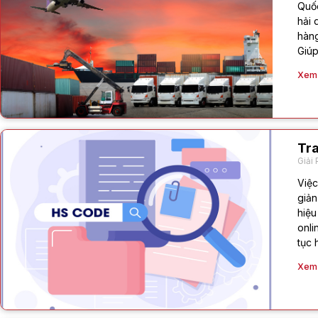
Quốc
hải 
hàng
Giúp
Xem c
Tra
Giải 
Việc
giản
hiệu
onli
tục 
Xem c