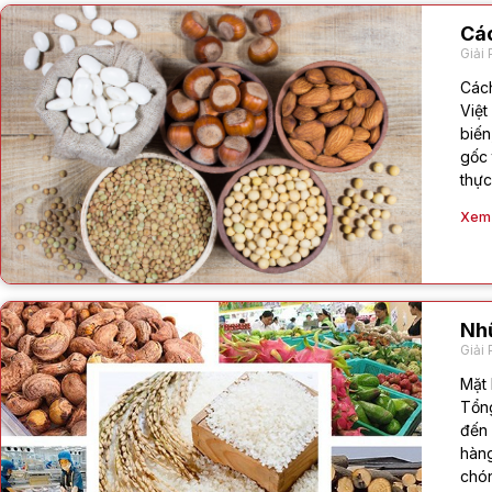
Các
Giải 
Cách
Việt
biến
gốc 
thực
Xem c
Nh
Giải 
Mặt 
Tổng
đến 
hàng
chón