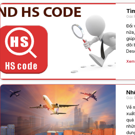
Tìm
Giải 
Đối 
nữa,
giúp
dõi 
Desc
Xem c
Nhữ
Giải 
Về m
xuất
quá 
nhữn
dung