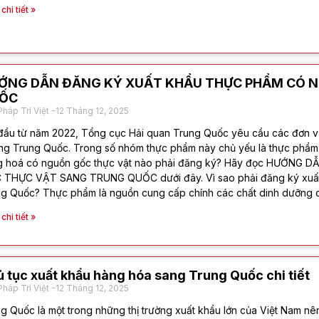
hi tiết »
ỚNG DẪN ĐĂNG KÝ XUẤT KHẨU THỰC PHẨM CÓ 
ỐC
Pháp Trí Việt
12 Tháng 12, 2025
đầu từ năm 2022, Tổng cục Hải quan Trung Quốc yêu cầu các đơn vị 
ng Trung Quốc. Trong số nhóm thực phẩm này chủ yếu là thực phẩm 
g hoá có nguồn gốc thực vật nào phải đăng ký? Hãy đọc HƯỚ
 THỰC VẬT SANG TRUNG QUỐC dưới đây. Vì sao phải đăng ký xuất 
g Quốc? Thực phẩm là nguồn cung cấp chính các chất dinh dưỡng cầ
hi tiết »
 tục xuất khẩu hàng hóa sang Trung Quốc chi tiết
Pháp Trí Việt
12 Tháng 12, 2025
g Quốc là một trong những thị trường xuất khẩu lớn của Việt Nam n