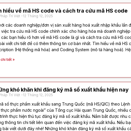
 hiểu về mã HS code và cách tra cứu mã HS code
Pháp Trí Việt
12 Tháng 12, 2025
với các doanh nghiệp/đơn vị sản xuất hàng hoá xuất nhập khẩu lần
 việc tra cứu mã HS code chính xác cho hàng hóa mà doanh nghiệp 
 các bạn hiểu rõ hơn về mã HS code là gì và cách tra cứu mã HS co
bài viết chi tiết để có thêm thông tin cơ bản nhất. Tìm hiểu về mã 
ription (Hệ thống mã hóa) and Coding System (mô tả hàng hoá). Hệ
hi tiết »
ng khó khăn khi đăng ký mã số xuất khẩu hiện nay
Pháp Trí Việt
12 Tháng 12, 2025
ã số thực phẩm xuất khẩu sang Trung Quốc (mã HS/QIC) theo Lệnh 
 thực phẩm nước ngoài” của Tổng cục Hải quan Trung Quốc, nhiều 
trình thực hiện thủ tục đăng ký mã số xuất khẩu. Nắm bắt được nhu c
g thông tin chi tiết liên quan đến việc đăng ký mã xuất khẩu. Nếu b
 bài viết dưới đây nhé! Những khó khăn đăng ký mã số xuất khẩu 