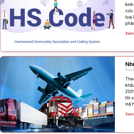
kinh
cứu 
loại
phân
Xem c
Nhữ
Giải 
Theo
khẩu
21/0
tôi 
mã h
Xem c