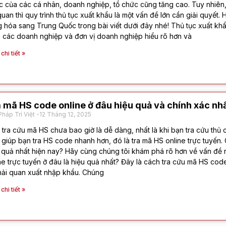
 của các cá nhân, doanh nghiệp, tổ chức cũng tăng cao. Tuy nhiên,
quan thì quy trình thủ tục xuất khẩu là một vấn đề lớn cần giải quyết. 
 hóa sang Trung Quốc trong bài viết dưới đây nhé! Thủ tục xuất k
 các doanh nghiệp và đơn vị doanh nghiệp hiểu rõ hơn và
hi tiết »
 mã HS code online ở đâu hiệu quả và chính xác nh
Pháp Trí Việt
12 Tháng 12, 2025
 tra cứu mã HS chưa bao giờ là dễ dàng, nhất là khi bạn tra cứu thủ
 giúp bạn tra HS code nhanh hơn, đó là tra mã HS online trực tuyến.
 quả nhất hiện nay? Hãy cùng chúng tôi khám phá rõ hơn về vấn đề nà
ne trực tuyến ở đâu là hiệu quả nhất? Đây là cách tra cứu mã HS code
hải quan xuất nhập khẩu. Chúng
hi tiết »