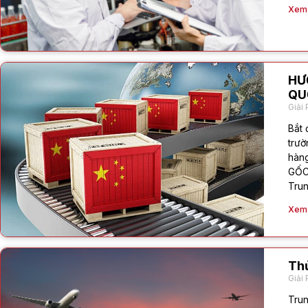
Xem c
HƯ
QU
Giải 
Bắt 
trườ
hàn
GỐC
Trun
Xem c
Thủ
Giải 
Trun