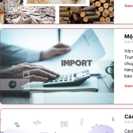
Xem c
Một
Giải 
Với 
Trun
chuy
hàng
bảo 
Xem c
Các
Giải 
Cách