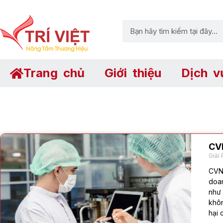
Trang chủ
Giới thiệu
Dịch v
CV
Giải 
CVNM
doan
như 
khô
hại 