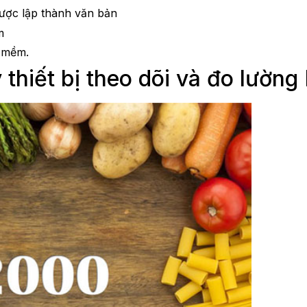
được lập thành văn bản
m
n mềm.
 thiết bị theo dõi và đo lườn