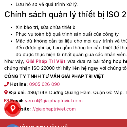
Lưu hồ sơ về quá trình xử lý.
Chính sách quản lý thiết bị ISO
Xin bảo trì, sửa chữa thiết bị
Phục vụ toàn bộ quá trình sản xuất của công ty
Mặc dù không cần tài liệu cho mọi quy trình và t
đều được ghi lại, bao gồm thông tin cần thiết để t
đo được thực hiện là nhất quán giữa các nhân viên.
Như vậy,
Giải Pháp Trí Việt
vừa đưa ra bài tổng hợp
h
chứng nhận ISO 22000 thì hãy liên hệ ngay với chúng tôi
CÔNG TY TNHH TƯ VẤN GIẢI PHÁP TRÍ VIỆT
Hotline:
0905 626 090
Địa chỉ:
496/1/4B Dương Quảng Hàm, Quận Gò Vấp, T
Email:
yen.nt@giaiphaptriviet.com
Website:
//giaiphaptriviet.com