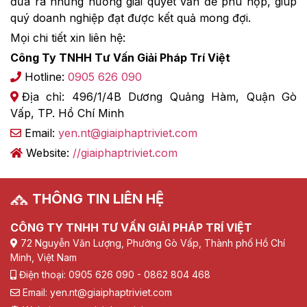
đưa ra những hướng giải quyết vấn đề phù hợp, giúp
quý doanh nghiệp đạt được kết quả mong đợi.
Mọi chi tiết xin liên hệ:
Công Ty TNHH Tư Vấn Giải Pháp Trí Việt
Hotline:
0905 626 090
Địa chỉ: 496/1/4B Dương Quảng Hàm, Quận Gò
Vấp, TP. Hồ Chí Minh
Email:
yen.nt@giaiphaptriviet.com
Website:
//giaiphaptriviet.com
THÔNG TIN LIÊN HỆ
CÔNG TY TNHH TƯ VẤN GIẢI PHÁP TRÍ VIỆT
72 Nguyễn Văn Lượng, Phường Gò Vấp, Thành phố Hồ Chí
Minh, Việt Nam
Điện thoại: 0905 626 090 - 0862 804 468
Email: yen.nt@giaiphaptriviet.com