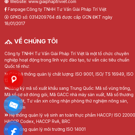
Website: www.giaiphaptriviet.com
Fanpage:
Công ty TNHH Tư Vấn Giải Pháp Trí Việt
GPKD số: 0314209764 đã được cấp GCN ĐKT ngày
18/01/2017
VỀ CHÚNG TÔI
Công ty TNHH Tư Vấn Giải Pháp Trí Việt là một tổ chức chuyên
nghiệp hoạt động trong lĩnh vực đào tạo, tư vấn các tiêu chuẩn
Quốc tế như:
Các hệ thống quản lý chất lượng: ISO 9001, ISO/ TS 16949, ISO
13485
Đăng ký mã số xuất khẩu sang Trung Quốc: Mã số vùng trồng,
Mã số cơ sở đóng gói, Mã GACC nhà máy sản xuất, Mã số thương
mại Credit, Tư vấn xin công nhận phòng thử nghiệm nông sản,
thực phẩm
Hệ thống quản lý vệ sinh an toàn thực phẩm HACCP/ ISO 22000
HACCP Codex, HACCP RvA, BRC
Hệ thống quản lý môi trường ISO 14001