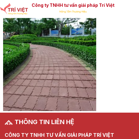
Công ty TNHH tư vấn giải pháp Trí Việt
THÔNG TIN LIÊN HỆ
CÔNG TY TNHH TƯ VẤN GIẢI PHÁP TRÍ VIỆT