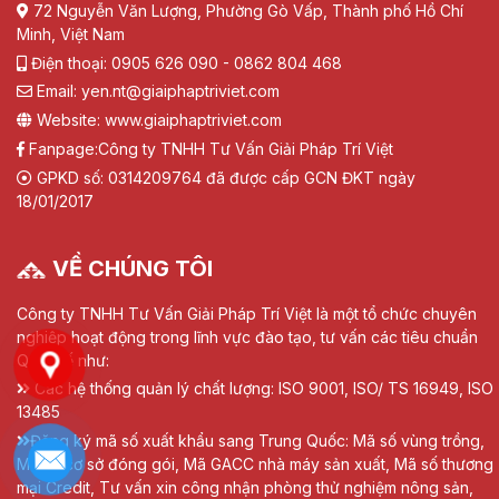
72 Nguyễn Văn Lượng, Phường Gò Vấp, Thành phố Hồ Chí
Minh, Việt Nam
Điện thoại: 0905 626 090 - 0862 804 468
Email: yen.nt@giaiphaptriviet.com
Website: www.giaiphaptriviet.com
Fanpage:
Công ty TNHH Tư Vấn Giải Pháp Trí Việt
GPKD số: 0314209764 đã được cấp GCN ĐKT ngày
18/01/2017
VỀ CHÚNG TÔI
Công ty TNHH Tư Vấn Giải Pháp Trí Việt là một tổ chức chuyên
nghiệp hoạt động trong lĩnh vực đào tạo, tư vấn các tiêu chuẩn
Quốc tế như:
Các hệ thống quản lý chất lượng: ISO 9001, ISO/ TS 16949, ISO
13485
Đăng ký mã số xuất khẩu sang Trung Quốc: Mã số vùng trồng,
Mã số cơ sở đóng gói, Mã GACC nhà máy sản xuất, Mã số thương
mại Credit, Tư vấn xin công nhận phòng thử nghiệm nông sản,