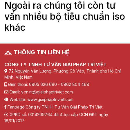
Ngoài ra chúng tôi còn tư
vấn nhiều bộ tiêu chuẩn iso
khác
THÔNG TIN LIÊN HỆ
CÔNG TY TNHH TƯ VẤN GIẢI PHÁP TRÍ VIỆT
72 Nguyễn Văn Lượng, Phường Gò Vấp, Thành phố Hồ Chí
Minh, Việt Nam
Điện thoại: 0905 626 090 - 0862 804 468
Email: yen.nt@giaiphaptriviet.com
Website: www.giaiphaptriviet.com
Fanpage:
Công ty TNHH Tư Vấn Giải Pháp Trí Việt
GPKD số: 0314209764 đã được cấp GCN ĐKT ngày
18/01/2017