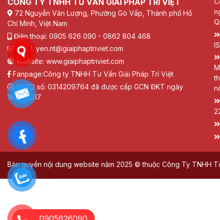
CÔNG TY TNHH TƯ VẤN GIẢI PHÁP TRÍ VIỆT
C
n
72 Nguyễn Văn Lượng, Phường Gò Vấp, Thành phố Hồ
Q
Chí Minh, Việt Nam
Điện thoại: 0905 626 090 - 0862 804 468
I
Email: yen.nt@giaiphaptriviet.com
Website: www.giaiphaptriviet.com
M
Fanpage:
Công ty TNHH Tư Vấn Giải Pháp Trí Việt
t
GPKD số: 0314209764 đã được cấp GCN ĐKT ngày
n
18/01/2017
2
Bản quyền nội dung website năm 2025 © thuộc Công Ty TNHH Tư V
0905626090