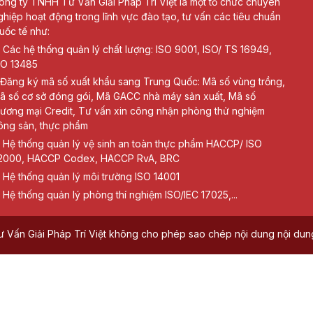
ông ty TNHH Tư Vấn Giải Pháp Trí Việt là một tổ chức chuyên
ghiệp hoạt động trong lĩnh vực đào tạo, tư vấn các tiêu chuẩn
uốc tế như:
Các hệ thống quản lý chất lượng: ISO 9001, ISO/ TS 16949,
SO 13485
Đăng ký mã số xuất khẩu sang Trung Quốc: Mã số vùng trồng,
ã số cơ sở đóng gói, Mã GACC nhà máy sản xuất, Mã số
hương mại Credit, Tư vấn xin công nhận phòng thử nghiệm
ông sản, thực phẩm
Hệ thống quản lý vệ sinh an toàn thực phẩm HACCP/ ISO
2000, HACCP Codex, HACCP RvA, BRC
Hệ thống quản lý môi trường ISO 14001
Hệ thống quản lý phòng thí nghiệm ISO/IEC 17025,...
ấn Giải Pháp Trí Việt không cho phép sao chép nội dung nội dung 