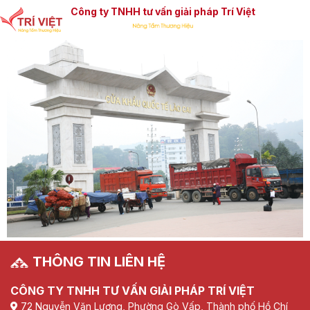
Công ty TNHH tư vấn giải pháp Trí Việt
THÔNG TIN LIÊN HỆ
CÔNG TY TNHH TƯ VẤN GIẢI PHÁP TRÍ VIỆT
72 Nguyễn Văn Lượng, Phường Gò Vấp, Thành phố Hồ Chí