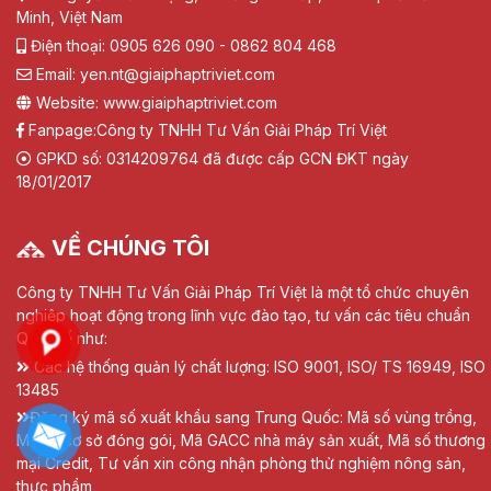
Minh, Việt Nam
Điện thoại: 0905 626 090 - 0862 804 468
Email: yen.nt@giaiphaptriviet.com
Website: www.giaiphaptriviet.com
Fanpage:
Công ty TNHH Tư Vấn Giải Pháp Trí Việt
GPKD số: 0314209764 đã được cấp GCN ĐKT ngày
18/01/2017
VỀ CHÚNG TÔI
Công ty TNHH Tư Vấn Giải Pháp Trí Việt là một tổ chức chuyên
nghiệp hoạt động trong lĩnh vực đào tạo, tư vấn các tiêu chuẩn
Quốc tế như:
Các hệ thống quản lý chất lượng: ISO 9001, ISO/ TS 16949, ISO
13485
Đăng ký mã số xuất khẩu sang Trung Quốc: Mã số vùng trồng,
Mã số cơ sở đóng gói, Mã GACC nhà máy sản xuất, Mã số thương
mại Credit, Tư vấn xin công nhận phòng thử nghiệm nông sản,
thực phẩm