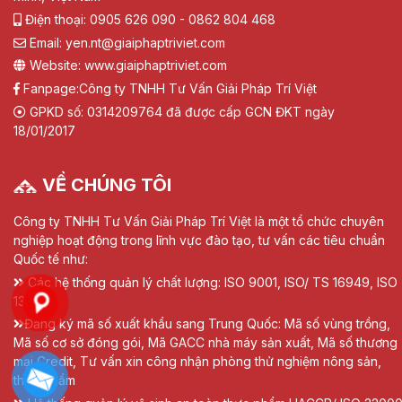
Điện thoại: 0905 626 090 - 0862 804 468
Email: yen.nt@giaiphaptriviet.com
Website: www.giaiphaptriviet.com
Fanpage:
Công ty TNHH Tư Vấn Giải Pháp Trí Việt
GPKD số: 0314209764 đã được cấp GCN ĐKT ngày
18/01/2017
VỀ CHÚNG TÔI
Công ty TNHH Tư Vấn Giải Pháp Trí Việt là một tổ chức chuyên
nghiệp hoạt động trong lĩnh vực đào tạo, tư vấn các tiêu chuẩn
Quốc tế như:
Các hệ thống quản lý chất lượng: ISO 9001, ISO/ TS 16949, ISO
13485
Đăng ký mã số xuất khẩu sang Trung Quốc: Mã số vùng trồng,
Mã số cơ sở đóng gói, Mã GACC nhà máy sản xuất, Mã số thương
mại Credit, Tư vấn xin công nhận phòng thử nghiệm nông sản,
thực phẩm