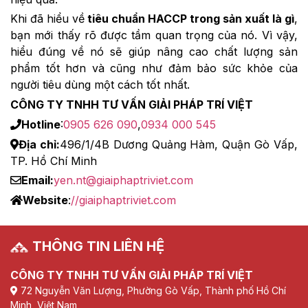
Khi đã hiểu về
tiêu chuẩn HACCP trong sản xuất là gì
,
bạn mới thấy rõ được tầm quan trọng của nó. Vì vậy,
hiểu đúng về nó sẽ giúp nâng cao chất lượng sản
phẩm tốt hơn và cũng như đảm bảo sức khỏe của
người tiêu dùng một cách tốt nhất.
CÔNG TY TNHH TƯ VẤN GIẢI PHÁP TRÍ VIỆT
Hotline
:
0905 626 090
,
0934 000 545
Địa chỉ:
496/1/4B Dương Quảng Hàm, Quận Gò Vấp,
TP. Hồ Chí Minh
Email:
yen.nt@giaiphaptriviet.com
Website
:
//giaiphaptriviet.com
THÔNG TIN LIÊN HỆ
CÔNG TY TNHH TƯ VẤN GIẢI PHÁP TRÍ VIỆT
72 Nguyễn Văn Lượng, Phường Gò Vấp, Thành phố Hồ Chí
Minh, Việt Nam