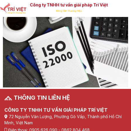
Công ty TNHH tư vấn giải pháp Trí Việt
THÔNG TIN LIÊN HỆ
CÔNG TY TNHH TƯ VẤN GIẢI PHÁP TRÍ VIỆT
72 Nguyễn Văn Lượng, Phường Gò Vấp, Thành phố Hồ Chí
Minh, Việt Nam
Điện thoại: 0905 626 090 - 0862 804 468