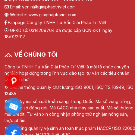
Email: yen.nt@giaiphaptriviet.com
Website: www.giaiphaptriviet.com
Fanpage:
Công ty TNHH Tư Vấn Giải Pháp Trí Việt
GPKD số: 0314209764 đã được cấp GCN ĐKT ngày
18/01/2017
VỀ CHÚNG TÔI
Công ty TNHH Tư Vấn Giải Pháp Trí Việt là một tổ chức chuyên
nghiệp hoạt động trong lĩnh vực đào tạo, tư vấn các tiêu chuẩn
Quốc tế như:
Các hệ thống quản lý chất lượng: ISO 9001, ISO/ TS 16949, ISO
13485
Đăng ký mã số xuất khẩu sang Trung Quốc: Mã số vùng trồng,
Mã số cơ sở đóng gói, Mã GACC nhà máy sản xuất, Mã số thương
mại Credit, Tư vấn xin công nhận phòng thử nghiệm nông sản,
thực phẩm
Hệ thống quản lý vệ sinh an toàn thực phẩm HACCP/ ISO 22000
HACCP Codex, HACCP RvA, BRC