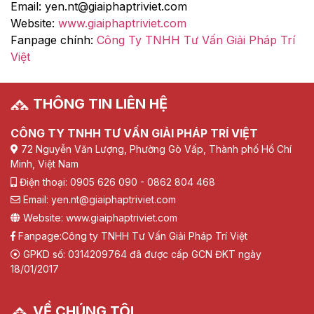
Email:
yen.nt@giaiphaptriviet.com
Website:
www.giaiphaptriviet.com
Fanpage chính:
Công Ty TNHH Tư Vấn Giải Pháp Trí
Việt
THÔNG TIN LIÊN HỆ
CÔNG TY TNHH TƯ VẤN GIẢI PHÁP TRÍ VIỆT
72 Nguyễn Văn Lượng, Phường Gò Vấp, Thành phố Hồ Chí
Minh, Việt Nam
Điện thoại: 0905 626 090 - 0862 804 468
Email: yen.nt@giaiphaptriviet.com
Website: www.giaiphaptriviet.com
Fanpage:
Công ty TNHH Tư Vấn Giải Pháp Trí Việt
GPKD số: 0314209764 đã được cấp GCN ĐKT ngày
18/01/2017
VỀ CHÚNG TÔI