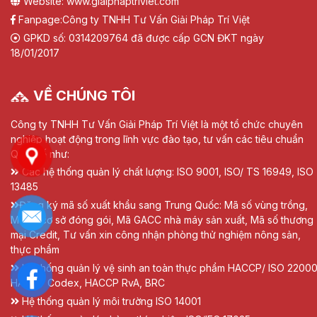
Website: www.giaiphaptriviet.com
Fanpage:
Công ty TNHH Tư Vấn Giải Pháp Trí Việt
GPKD số: 0314209764 đã được cấp GCN ĐKT ngày
18/01/2017
VỀ CHÚNG TÔI
Công ty TNHH Tư Vấn Giải Pháp Trí Việt là một tổ chức chuyên
nghiệp hoạt động trong lĩnh vực đào tạo, tư vấn các tiêu chuẩn
Quốc tế như:
Các hệ thống quản lý chất lượng: ISO 9001, ISO/ TS 16949, ISO
13485
Đăng ký mã số xuất khẩu sang Trung Quốc: Mã số vùng trồng,
Mã số cơ sở đóng gói, Mã GACC nhà máy sản xuất, Mã số thương
mại Credit, Tư vấn xin công nhận phòng thử nghiệm nông sản,
thực phẩm
Hệ thống quản lý vệ sinh an toàn thực phẩm HACCP/ ISO 22000
HACCP Codex, HACCP RvA, BRC
Hệ thống quản lý môi trường ISO 14001