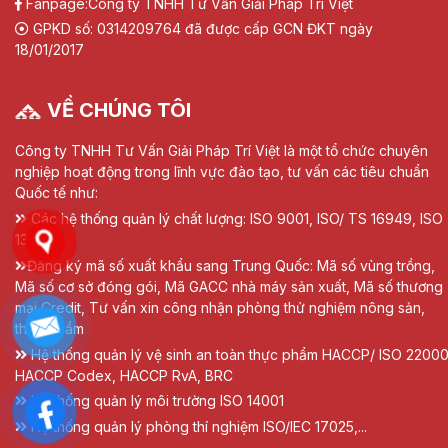
Fanpage:
Công ty TNHH Tư Vấn Giải Pháp Trí Việt
GPKD số: 0314209764 đã được cấp GCN ĐKT ngày
18/01/2017
VỀ CHÚNG TÔI
Công ty TNHH Tư Vấn Giải Pháp Trí Việt là một tổ chức chuyên
nghiệp hoạt động trong lĩnh vực đào tạo, tư vấn các tiêu chuẩn
Quốc tế như:
Các hệ thống quản lý chất lượng: ISO 9001, ISO/ TS 16949, ISO
13485
Đăng ký mã số xuất khẩu sang Trung Quốc: Mã số vùng trồng,
Mã số cơ sở đóng gói, Mã GACC nhà máy sản xuất, Mã số thương
mại Credit, Tư vấn xin công nhận phòng thử nghiệm nông sản,
thực phẩm
Hệ thống quản lý vệ sinh an toàn thực phẩm HACCP/ ISO 22000
HACCP Codex, HACCP RvA, BRC
Hệ thống quản lý môi trường ISO 14001
Hệ thống quản lý phòng thí nghiệm ISO/IEC 17025,...