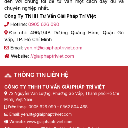
đến với chúng tôi để tư vấn một cách đầy đủ và
chuyên nghiệp nhất.
Công Ty TNHH Tư Vấn Giải Pháp Trí Việt
Hotline:
0905 626 090
Địa chỉ: 496/1/4B Dương Quảng Hàm, Quận Gò
Vấp, TP. Hồ Chí Minh
Email:
yen.nt@giaiphaptriviet.com
Website:
//giaiphaptriviet.com
THÔNG TIN LIÊN HỆ
CÔNG TY TNHH TƯ VẤN GIẢI PHÁP TRÍ VIỆT
72 Nguyễn Văn Lượng, Phường Gò Vấp, Thành phố Hồ Chí
Minh, Việt Nam
Điện thoại: 0905 626 090 - 0862 804 468
Email: yen.nt@giaiphaptriviet.com
Website: www.giaiphaptriviet.com