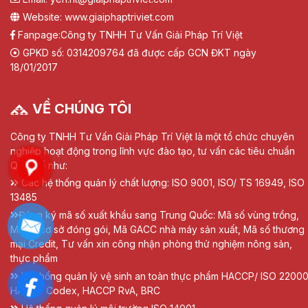
Website: www.giaiphaptriviet.com
Fanpage:
Công ty TNHH Tư Vấn Giải Pháp Trí Việt
GPKD số: 0314209764 đã được cấp GCN ĐKT ngày
18/01/2017
VỀ CHÚNG TÔI
Công ty TNHH Tư Vấn Giải Pháp Trí Việt là một tổ chức chuyên
nghiệp hoạt động trong lĩnh vực đào tạo, tư vấn các tiêu chuẩn
Quốc tế như:
Các hệ thống quản lý chất lượng: ISO 9001, ISO/ TS 16949, ISO
13485
Đăng ký mã số xuất khẩu sang Trung Quốc: Mã số vùng trồng,
Mã số cơ sở đóng gói, Mã GACC nhà máy sản xuất, Mã số thương
mại Credit, Tư vấn xin công nhận phòng thử nghiệm nông sản,
thực phẩm
Hệ thống quản lý vệ sinh an toàn thực phẩm HACCP/ ISO 22000
HACCP Codex, HACCP RvA, BRC