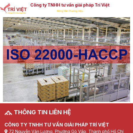
Công ty TNHH tư vấn giải pháp Trí Việt
THÔNG TIN LIÊN HỆ
CÔNG TY TNHH TƯ VẤN GIẢI PHÁP TRÍ VIỆT
72 Nguyễn Văn Lượng, Phường Gò Vấp, Thành phố Hồ Chí