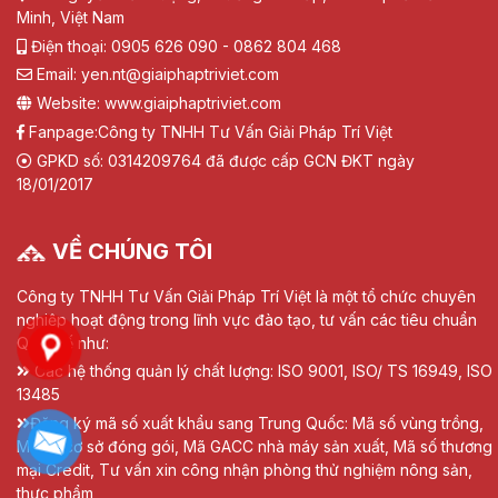
Minh, Việt Nam
Điện thoại: 0905 626 090 - 0862 804 468
Email: yen.nt@giaiphaptriviet.com
Website: www.giaiphaptriviet.com
Fanpage:
Công ty TNHH Tư Vấn Giải Pháp Trí Việt
GPKD số: 0314209764 đã được cấp GCN ĐKT ngày
18/01/2017
VỀ CHÚNG TÔI
Công ty TNHH Tư Vấn Giải Pháp Trí Việt là một tổ chức chuyên
nghiệp hoạt động trong lĩnh vực đào tạo, tư vấn các tiêu chuẩn
Quốc tế như:
Các hệ thống quản lý chất lượng: ISO 9001, ISO/ TS 16949, ISO
13485
Đăng ký mã số xuất khẩu sang Trung Quốc: Mã số vùng trồng,
Mã số cơ sở đóng gói, Mã GACC nhà máy sản xuất, Mã số thương
mại Credit, Tư vấn xin công nhận phòng thử nghiệm nông sản,
thực phẩm