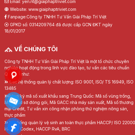
Email: yen.nt@giaiphaptriviet.com
Website: www.giaiphaptriviet.com
Fanpage:
Công ty TNHH Tư Vấn Giải Pháp Trí Việt
GPKD số: 0314209764 đã được cấp GCN ĐKT ngày
18/01/2017
VỀ CHÚNG TÔI
Công ty TNHH Tư Vấn Giải Pháp Trí Việt là một tổ chức chuyên
nghiệp hoạt động trong lĩnh vực đào tạo, tư vấn các tiêu chuẩn
Quốc tế như:
Các hệ thống quản lý chất lượng: ISO 9001, ISO/ TS 16949, ISO
13485
Đăng ký mã số xuất khẩu sang Trung Quốc: Mã số vùng trồng,
Mã số cơ sở đóng gói, Mã GACC nhà máy sản xuất, Mã số thương
mại Credit, Tư vấn xin công nhận phòng thử nghiệm nông sản,
thực phẩm
Hệ thống quản lý vệ sinh an toàn thực phẩm HACCP/ ISO 22000
HACCP Codex, HACCP RvA, BRC