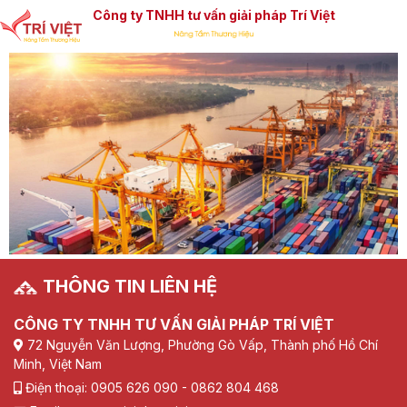
Công ty TNHH tư vấn giải pháp Trí Việt
THÔNG TIN LIÊN HỆ
CÔNG TY TNHH TƯ VẤN GIẢI PHÁP TRÍ VIỆT
72 Nguyễn Văn Lượng, Phường Gò Vấp, Thành phố Hồ Chí
Minh, Việt Nam
Điện thoại: 0905 626 090 - 0862 804 468