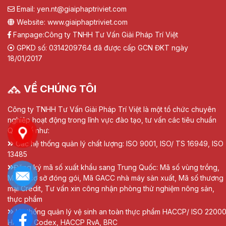
Email: yen.nt@giaiphaptriviet.com
Website: www.giaiphaptriviet.com
Fanpage:
Công ty TNHH Tư Vấn Giải Pháp Trí Việt
GPKD số: 0314209764 đã được cấp GCN ĐKT ngày
18/01/2017
VỀ CHÚNG TÔI
Công ty TNHH Tư Vấn Giải Pháp Trí Việt là một tổ chức chuyên
nghiệp hoạt động trong lĩnh vực đào tạo, tư vấn các tiêu chuẩn
Quốc tế như:
Các hệ thống quản lý chất lượng: ISO 9001, ISO/ TS 16949, ISO
13485
Đăng ký mã số xuất khẩu sang Trung Quốc: Mã số vùng trồng,
Mã số cơ sở đóng gói, Mã GACC nhà máy sản xuất, Mã số thương
mại Credit, Tư vấn xin công nhận phòng thử nghiệm nông sản,
thực phẩm
Hệ thống quản lý vệ sinh an toàn thực phẩm HACCP/ ISO 22000
HACCP Codex, HACCP RvA, BRC