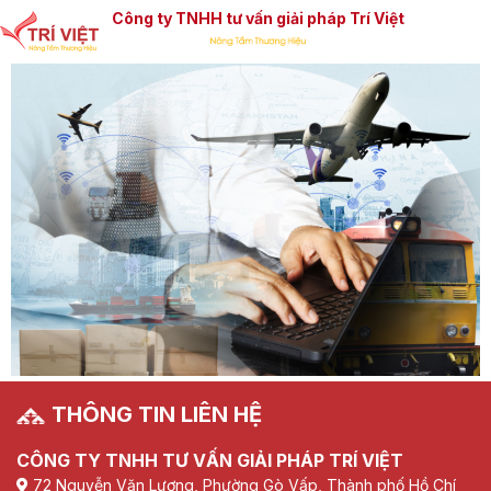
Công ty TNHH tư vấn giải pháp Trí Việt
THÔNG TIN LIÊN HỆ
CÔNG TY TNHH TƯ VẤN GIẢI PHÁP TRÍ VIỆT
72 Nguyễn Văn Lượng, Phường Gò Vấp, Thành phố Hồ Chí