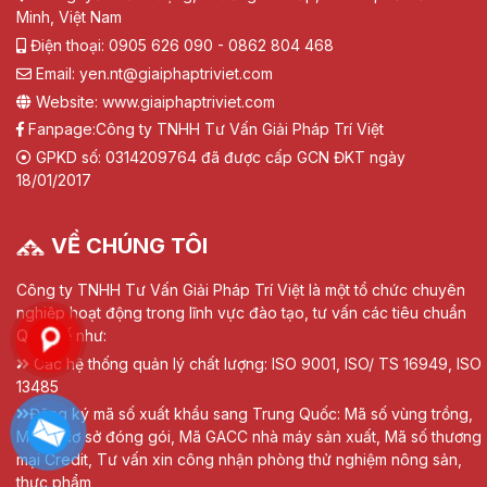
Minh, Việt Nam
Điện thoại: 0905 626 090 - 0862 804 468
Email: yen.nt@giaiphaptriviet.com
Website: www.giaiphaptriviet.com
Fanpage:
Công ty TNHH Tư Vấn Giải Pháp Trí Việt
GPKD số: 0314209764 đã được cấp GCN ĐKT ngày
18/01/2017
VỀ CHÚNG TÔI
Công ty TNHH Tư Vấn Giải Pháp Trí Việt là một tổ chức chuyên
nghiệp hoạt động trong lĩnh vực đào tạo, tư vấn các tiêu chuẩn
Quốc tế như:
Các hệ thống quản lý chất lượng: ISO 9001, ISO/ TS 16949, ISO
13485
Đăng ký mã số xuất khẩu sang Trung Quốc: Mã số vùng trồng,
Mã số cơ sở đóng gói, Mã GACC nhà máy sản xuất, Mã số thương
mại Credit, Tư vấn xin công nhận phòng thử nghiệm nông sản,
thực phẩm