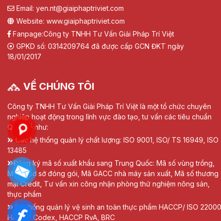
Email: yen.nt@giaiphaptriviet.com
Website: www.giaiphaptriviet.com
Fanpage:
Công ty TNHH Tư Vấn Giải Pháp Trí Việt
GPKD số: 0314209764 đã được cấp GCN ĐKT ngày
18/01/2017
VỀ CHÚNG TÔI
Công ty TNHH Tư Vấn Giải Pháp Trí Việt là một tổ chức chuyên
nghiệp hoạt động trong lĩnh vực đào tạo, tư vấn các tiêu chuẩn
Quốc tế như:
Các hệ thống quản lý chất lượng: ISO 9001, ISO/ TS 16949, ISO
13485
Đăng ký mã số xuất khẩu sang Trung Quốc: Mã số vùng trồng,
Mã số cơ sở đóng gói, Mã GACC nhà máy sản xuất, Mã số thương
mại Credit, Tư vấn xin công nhận phòng thử nghiệm nông sản,
thực phẩm
Hệ thống quản lý vệ sinh an toàn thực phẩm HACCP/ ISO 22000
HACCP Codex, HACCP RvA, BRC