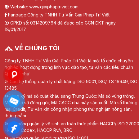
Website: www.giaiphaptriviet.com
Fanpage:
Công ty TNHH Tư Vấn Giải Pháp Trí Việt
GPKD số: 0314209764 đã được cấp GCN ĐKT ngày
18/01/2017
VỀ CHÚNG TÔI
Công ty TNHH Tư Vấn Giải Pháp Trí Việt là một tổ chức chuyên
nghiệp hoạt động trong lĩnh vực đào tạo, tư vấn các tiêu chuẩn
Quốc tế như:
Các hệ thống quản lý chất lượng: ISO 9001, ISO/ TS 16949, ISO
13485
Đăng ký mã số xuất khẩu sang Trung Quốc: Mã số vùng trồng,
Mã số cơ sở đóng gói, Mã GACC nhà máy sản xuất, Mã số thương
mại Credit, Tư vấn xin công nhận phòng thử nghiệm nông sản,
thực phẩm
Hệ thống quản lý vệ sinh an toàn thực phẩm HACCP/ ISO 22000
HACCP Codex, HACCP RvA, BRC
Hệ thống quản lý môi trường ISO 14001