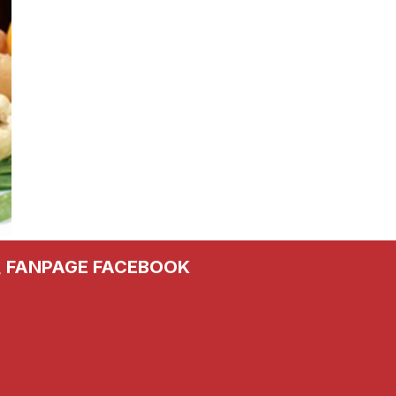
FANPAGE FACEBOOK