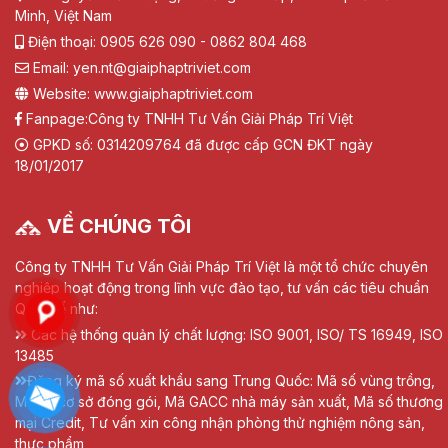
Minh, Việt Nam
Điện thoại: 0905 626 090 - 0862 804 468
Email: yen.nt@giaiphaptriviet.com
Website: www.giaiphaptriviet.com
Fanpage:
Công ty TNHH Tư Vấn Giải Pháp Trí Việt
GPKD số: 0314209764 đã được cấp GCN ĐKT ngày
18/01/2017
VỀ CHÚNG TÔI
Công ty TNHH Tư Vấn Giải Pháp Trí Việt là một tổ chức chuyên
nghiệp hoạt động trong lĩnh vực đào tạo, tư vấn các tiêu chuẩn
Quốc tế như:
Các hệ thống quản lý chất lượng: ISO 9001, ISO/ TS 16949, ISO
13485
Đăng ký mã số xuất khẩu sang Trung Quốc: Mã số vùng trồng,
Mã số cơ sở đóng gói, Mã GACC nhà máy sản xuất, Mã số thương
mại Credit, Tư vấn xin công nhận phòng thử nghiệm nông sản,
thực phẩm