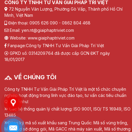
CÔNG TY TNHH TƯ VẤN GIẢI PHÁP TRÍ VIỆT
72 Nguyễn Văn Lượng, Phường Gò Vấp, Thành phố Hồ Chí
Minh, Việt Nam
Điện thoại: 0905 626 090 - 0862 804 468
Email: yen.nt@giaiphaptriviet.com
Website: www.giaiphaptriviet.com
Fanpage:
Công ty TNHH Tư Vấn Giải Pháp Trí Việt
GPKD số: 0314209764 đã được cấp GCN ĐKT ngày
18/01/2017
VỀ CHÚNG TÔI
Công ty TNHH Tư Vấn Giải Pháp Trí Việt là một tổ chức chuyên
nghiệp hoạt động trong lĩnh vực đào tạo, tư vấn các tiêu chuẩn
Quốc tế như:
Các hệ thống quản lý chất lượng: ISO 9001, ISO/ TS 16949, ISO
13485
Đăng ký mã số xuất khẩu sang Trung Quốc: Mã số vùng trồng,
Mã số cơ sở đóng gói, Mã GACC nhà máy sản xuất, Mã số thương