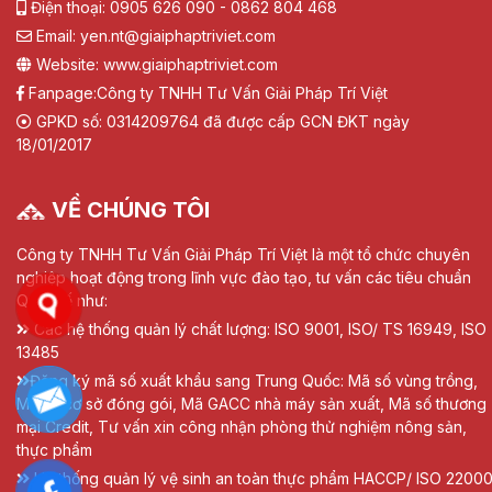
Điện thoại: 0905 626 090 - 0862 804 468
Email: yen.nt@giaiphaptriviet.com
Website: www.giaiphaptriviet.com
Fanpage:
Công ty TNHH Tư Vấn Giải Pháp Trí Việt
GPKD số: 0314209764 đã được cấp GCN ĐKT ngày
18/01/2017
VỀ CHÚNG TÔI
Công ty TNHH Tư Vấn Giải Pháp Trí Việt là một tổ chức chuyên
nghiệp hoạt động trong lĩnh vực đào tạo, tư vấn các tiêu chuẩn
Quốc tế như:
Các hệ thống quản lý chất lượng: ISO 9001, ISO/ TS 16949, ISO
13485
Đăng ký mã số xuất khẩu sang Trung Quốc: Mã số vùng trồng,
Mã số cơ sở đóng gói, Mã GACC nhà máy sản xuất, Mã số thương
mại Credit, Tư vấn xin công nhận phòng thử nghiệm nông sản,
thực phẩm
Hệ thống quản lý vệ sinh an toàn thực phẩm HACCP/ ISO 22000