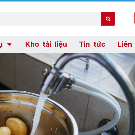
ụ
Kho tài liệu
Tin tức
Liên