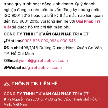
trong quy trình hoạt động kinh doanh. Quý doanh
nghiệp đang có nhu cầu tư vấn đăng ký chứng nhận
ISO 9001:2015 hoặc có bất kỳ thắc mắc nào liên quan
đến ISO 9001:2015, vui lòng liên hệ với
Giải Pháp Trí
Việt
để được hỗ trợ chi tiết miễn phí.
CÔNG TY TNHH TƯ VẤN GIẢI PHÁP TRÍ VIỆT
Hotline
:
0905 626 090
,
0934 000 545
Địa chỉ:
496/1/4B Dương Quảng Hàm, Quận Gò Vấp,
TP. Hồ Chí Minh
Email:
yen.nt@giaiphaptriviet.com
Website
:
//giaiphaptriviet.com
THÔNG TIN LIÊN HỆ
CÔNG TY TNHH TƯ VẤN GIẢI PHÁP TRÍ VIỆT
72 Nguyễn Văn Lượng, Phường Gò Vấp, Thành phố Hồ Chí
Minh, Việt Nam