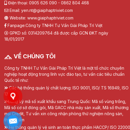
Điện thoại: 0905 626 090 - 0862 804 468
Email: yen.nt@giaiphaptriviet.com
Website: www.giaiphaptriviet.com
Fanpage:
Công ty TNHH Tư Vấn Giải Pháp Trí Việt
GPKD số: 0314209764 đã được cấp GCN ĐKT ngày
18/01/2017
VỀ CHÚNG TÔI
Công ty TNHH Tư Vấn Giải Pháp Trí Việt là một tổ chức chuyên
nghiệp hoạt động trong lĩnh vực đào tạo, tư vấn các tiêu chuẩn
Quốc tế như:
Các hệ thống quản lý chất lượng: ISO 9001, ISO/ TS 16949, ISO
13485
Đăng ký mã số xuất khẩu sang Trung Quốc: Mã số vùng trồng,
Mã số cơ sở đóng gói, Mã GACC nhà máy sản xuất, Mã số thương
mại Credit, Tư vấn xin công nhận phòng thử nghiệm nông sản,
thực phẩm
Hệ thống quản lý vệ sinh an toàn thực phẩm HACCP/ ISO 22000