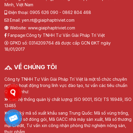
Minh, Việt Nam
Điện thoại: 0905 626 090 - 0862 804 468
Email: yen.nt@giaiphaptriviet.com
Website: www.giaiphaptriviet.com
Fanpage:
Công ty TNHH Tư Vấn Giải Pháp Trí Việt
GPKD số: 0314209764 đã được cấp GCN ĐKT ngày
18/01/2017
VỀ CHÚNG TÔI
Công ty TNHH Tư Vấn Giải Pháp Trí Việt là một tổ chức chuyên
nghiệp hoạt động trong lĩnh vực đào tạo, tư vấn các tiêu chuẩn
Quốc tế như:
Các hệ thống quản lý chất lượng: ISO 9001, ISO/ TS 16949, ISO
13485
Đăng ký mã số xuất khẩu sang Trung Quốc: Mã số vùng trồng,
Mã số cơ sở đóng gói, Mã GACC nhà máy sản xuất, Mã số thương
mại Credit, Tư vấn xin công nhận phòng thử nghiệm nông sản,
thực phẩm