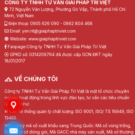
CÔNG TY TNHH TƯ VẤN GIẢI PHÁP TRÍ VIỆT
72 Nguyễn Văn Lượng, Phường Gò Vấp, Thành phố Hồ Chí
Minh, Việt Nam
Điện thoại: 0905 626 090 - 0862 804 468
Email: yen.nt@giaiphaptriviet.com
Website: www.giaiphaptriviet.com
Fanpage:
Công ty TNHH Tư Vấn Giải Pháp Trí Việt
GPKD số: 0314209764 đã được cấp GCN ĐKT ngày
18/01/2017
VỀ CHÚNG TÔI
Công ty TNHH Tư Vấn Giải Pháp Trí Việt là một tổ chức chuyên
nghiệp hoạt động trong lĩnh vực đào tạo, tư vấn các tiêu chuẩn
Quốc tế như:
Các hệ thống quản lý chất lượng: ISO 9001, ISO/ TS 16949, ISO
13485
Đăng ký mã số xuất khẩu sang Trung Quốc: Mã số vùng trồng,
Mã số cơ sở đóng gói, Mã GACC nhà máy sản xuất, Mã số thương