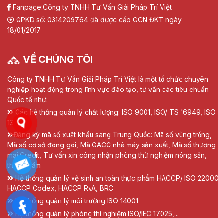
Fanpage:
Công ty TNHH Tư Vấn Giải Pháp Trí Việt
GPKD số: 0314209764 đã được cấp GCN ĐKT ngày
18/01/2017
VỀ CHÚNG TÔI
Công ty TNHH Tư Vấn Giải Pháp Trí Việt là một tổ chức chuyên
nghiệp hoạt động trong lĩnh vực đào tạo, tư vấn các tiêu chuẩn
Quốc tế như:
Các hệ thống quản lý chất lượng: ISO 9001, ISO/ TS 16949, ISO
13485
Đăng ký mã số xuất khẩu sang Trung Quốc: Mã số vùng trồng,
Mã số cơ sở đóng gói, Mã GACC nhà máy sản xuất, Mã số thương
mại Credit, Tư vấn xin công nhận phòng thử nghiệm nông sản,
thực phẩm
Hệ thống quản lý vệ sinh an toàn thực phẩm HACCP/ ISO 22000
HACCP Codex, HACCP RvA, BRC
Hệ thống quản lý môi trường ISO 14001
Hệ thống quản lý phòng thí nghiệm ISO/IEC 17025,...