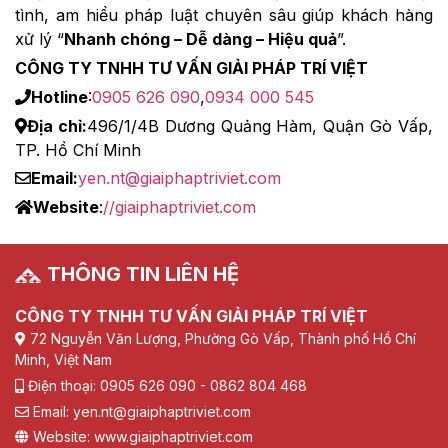
tình, am hiểu pháp luật chuyên sâu giúp khách hàng
xử lý “
Nhanh chóng – Dễ dàng – Hiệu quả
”.
CÔNG TY TNHH TƯ VẤN GIẢI PHÁP TRÍ VIỆT
Hotline
:
0905 626 090
,
0934 000 545
Địa chỉ:
496/1/4B Dương Quảng Hàm, Quận Gò Vấp,
TP. Hồ Chí Minh
Email:
yen.nt@giaiphaptriviet.com
Website
:
//giaiphaptriviet.com
THÔNG TIN LIÊN HỆ
CÔNG TY TNHH TƯ VẤN GIẢI PHÁP TRÍ VIỆT
72 Nguyễn Văn Lượng, Phường Gò Vấp, Thành phố Hồ Chí
Minh, Việt Nam
Điện thoại: 0905 626 090 - 0862 804 468
Email: yen.nt@giaiphaptriviet.com
Website: www.giaiphaptriviet.com