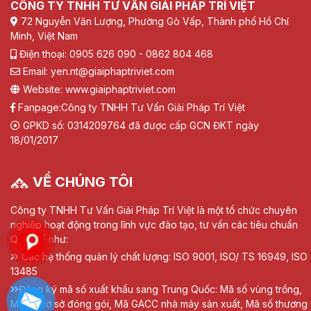
CÔNG TY TNHH TƯ VẤN GIẢI PHÁP TRÍ VIỆT
72 Nguyễn Văn Lượng, Phường Gò Vấp, Thành phố Hồ Chí
Minh, Việt Nam
Điện thoại: 0905 626 090 - 0862 804 468
Email: yen.nt@giaiphaptriviet.com
Website: www.giaiphaptriviet.com
Fanpage:
Công ty TNHH Tư Vấn Giải Pháp Trí Việt
GPKD số: 0314209764 đã được cấp GCN ĐKT ngày
18/01/2017
VỀ CHÚNG TÔI
Công ty TNHH Tư Vấn Giải Pháp Trí Việt là một tổ chức chuyên
nghiệp hoạt động trong lĩnh vực đào tạo, tư vấn các tiêu chuẩn
Quốc tế như:
Các hệ thống quản lý chất lượng: ISO 9001, ISO/ TS 16949, ISO
13485
Đăng ký mã số xuất khẩu sang Trung Quốc: Mã số vùng trồng,
Mã số cơ sở đóng gói, Mã GACC nhà máy sản xuất, Mã số thương