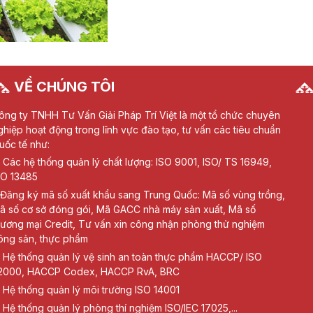
VỀ CHÚNG TÔI
ông ty TNHH Tư Vấn Giải Pháp Trí Việt là một tổ chức chuyên
ghiệp hoạt động trong lĩnh vực đào tạo, tư vấn các tiêu chuẩn
uốc tế như:
Các hệ thống quản lý chất lượng: ISO 9001, ISO/ TS 16949,
SO 13485
Đăng ký mã số xuất khẩu sang Trung Quốc: Mã số vùng trồng,
ã số cơ sở đóng gói, Mã GACC nhà máy sản xuất, Mã số
hương mại Credit, Tư vấn xin công nhận phòng thử nghiệm
ông sản, thực phẩm
Hệ thống quản lý vệ sinh an toàn thực phẩm HACCP/ ISO
2000, HACCP Codex, HACCP RvA, BRC
Hệ thống quản lý môi trường ISO 14001
Hệ thống quản lý phòng thí nghiệm ISO/IEC 17025,...