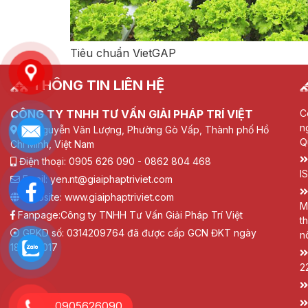
Tiêu chuẩn VietGAP
THÔNG TIN LIÊN HỆ
CÔNG TY TNHH TƯ VẤN GIẢI PHÁP TRÍ VIỆT
C
n
72 Nguyễn Văn Lượng, Phường Gò Vấp, Thành phố Hồ
Q
Chí Minh, Việt Nam
Điện thoại: 0905 626 090 - 0862 804 468
I
Email: yen.nt@giaiphaptriviet.com
Website: www.giaiphaptriviet.com
M
Fanpage:
Công ty TNHH Tư Vấn Giải Pháp Trí Việt
t
GPKD số: 0314209764 đã được cấp GCN ĐKT ngày
n
18/01/2017
2
0905626090