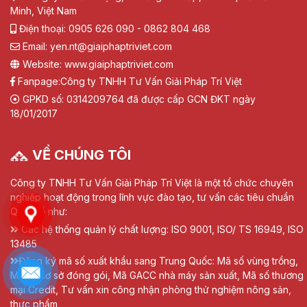
Minh, Việt Nam
Điện thoại: 0905 626 090 - 0862 804 468
Email: yen.nt@giaiphaptriviet.com
Website: www.giaiphaptriviet.com
Fanpage:
Công ty TNHH Tư Vấn Giải Pháp Trí Việt
GPKD số: 0314209764 đã được cấp GCN ĐKT ngày
18/01/2017
VỀ CHÚNG TÔI
Công ty TNHH Tư Vấn Giải Pháp Trí Việt là một tổ chức chuyên
nghiệp hoạt động trong lĩnh vực đào tạo, tư vấn các tiêu chuẩn
Quốc tế như:
Các hệ thống quản lý chất lượng: ISO 9001, ISO/ TS 16949, ISO
13485
Đăng ký mã số xuất khẩu sang Trung Quốc: Mã số vùng trồng,
Mã số cơ sở đóng gói, Mã GACC nhà máy sản xuất, Mã số thương
mại Credit, Tư vấn xin công nhận phòng thử nghiệm nông sản,
thực phẩm