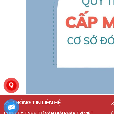
THÔNG TIN LIÊN HỆ
CÔNG TY TNHH TƯ VẤN GIẢI PHÁP TRÍ VIỆT
C