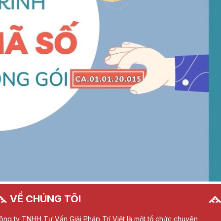
VỀ CHÚNG TÔI
ông ty TNHH Tư Vấn Giải Pháp Trí Việt là một tổ chức chuyên