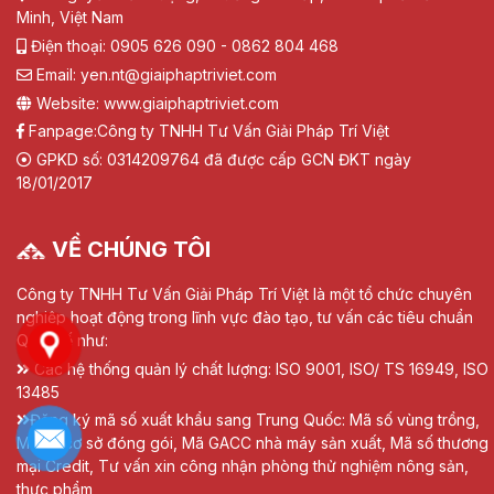
Minh, Việt Nam
Điện thoại: 0905 626 090 - 0862 804 468
Email: yen.nt@giaiphaptriviet.com
Website: www.giaiphaptriviet.com
Fanpage:
Công ty TNHH Tư Vấn Giải Pháp Trí Việt
GPKD số: 0314209764 đã được cấp GCN ĐKT ngày
18/01/2017
VỀ CHÚNG TÔI
Công ty TNHH Tư Vấn Giải Pháp Trí Việt là một tổ chức chuyên
nghiệp hoạt động trong lĩnh vực đào tạo, tư vấn các tiêu chuẩn
Quốc tế như:
Các hệ thống quản lý chất lượng: ISO 9001, ISO/ TS 16949, ISO
13485
Đăng ký mã số xuất khẩu sang Trung Quốc: Mã số vùng trồng,
Mã số cơ sở đóng gói, Mã GACC nhà máy sản xuất, Mã số thương
mại Credit, Tư vấn xin công nhận phòng thử nghiệm nông sản,
thực phẩm