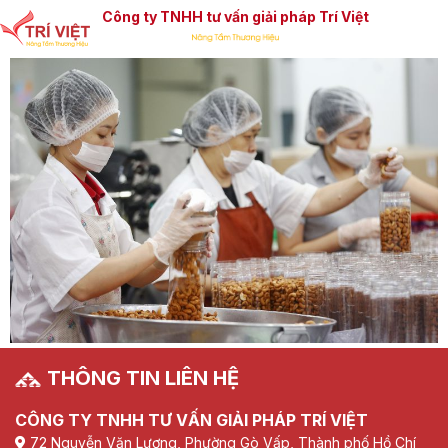
Công ty TNHH tư vấn giải pháp Trí Việt
THÔNG TIN LIÊN HỆ
CÔNG TY TNHH TƯ VẤN GIẢI PHÁP TRÍ VIỆT
72 Nguyễn Văn Lượng, Phường Gò Vấp, Thành phố Hồ Chí