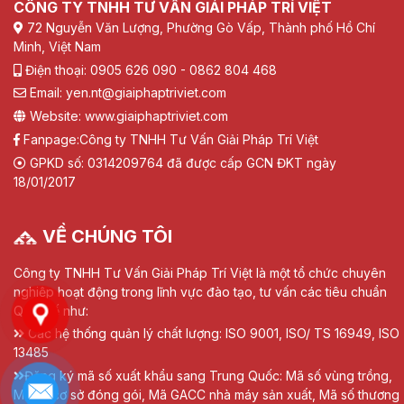
CÔNG TY TNHH TƯ VẤN GIẢI PHÁP TRÍ VIỆT
72 Nguyễn Văn Lượng, Phường Gò Vấp, Thành phố Hồ Chí
Minh, Việt Nam
Điện thoại: 0905 626 090 - 0862 804 468
Email: yen.nt@giaiphaptriviet.com
Website: www.giaiphaptriviet.com
Fanpage:
Công ty TNHH Tư Vấn Giải Pháp Trí Việt
GPKD số: 0314209764 đã được cấp GCN ĐKT ngày
18/01/2017
VỀ CHÚNG TÔI
Công ty TNHH Tư Vấn Giải Pháp Trí Việt là một tổ chức chuyên
nghiệp hoạt động trong lĩnh vực đào tạo, tư vấn các tiêu chuẩn
Quốc tế như:
Các hệ thống quản lý chất lượng: ISO 9001, ISO/ TS 16949, ISO
13485
Đăng ký mã số xuất khẩu sang Trung Quốc: Mã số vùng trồng,
Mã số cơ sở đóng gói, Mã GACC nhà máy sản xuất, Mã số thương