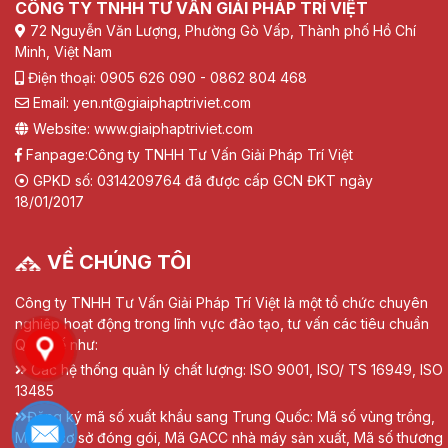
CÔNG TY TNHH TƯ VẤN GIẢI PHÁP TRÍ VIỆT
72 Nguyễn Văn Lượng, Phường Gò Vấp, Thành phố Hồ Chí
Minh, Việt Nam
Điện thoại: 0905 626 090 - 0862 804 468
Email: yen.nt@giaiphaptriviet.com
Website: www.giaiphaptriviet.com
Fanpage:
Công ty TNHH Tư Vấn Giải Pháp Trí Việt
GPKD số: 0314209764 đã được cấp GCN ĐKT ngày
18/01/2017
VỀ CHÚNG TÔI
Công ty TNHH Tư Vấn Giải Pháp Trí Việt là một tổ chức chuyên
nghiệp hoạt động trong lĩnh vực đào tạo, tư vấn các tiêu chuẩn
Quốc tế như:
Các hệ thống quản lý chất lượng: ISO 9001, ISO/ TS 16949, ISO
13485
Đăng ký mã số xuất khẩu sang Trung Quốc: Mã số vùng trồng,
Mã số cơ sở đóng gói, Mã GACC nhà máy sản xuất, Mã số thương