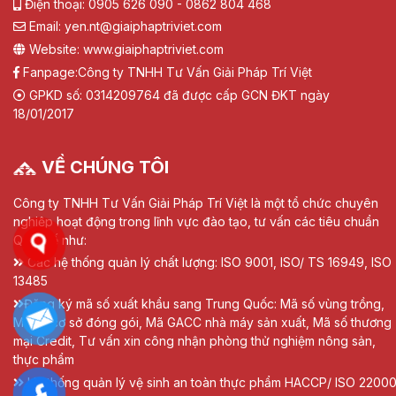
Điện thoại: 0905 626 090 - 0862 804 468
Email: yen.nt@giaiphaptriviet.com
Website: www.giaiphaptriviet.com
Fanpage:
Công ty TNHH Tư Vấn Giải Pháp Trí Việt
GPKD số: 0314209764 đã được cấp GCN ĐKT ngày
18/01/2017
VỀ CHÚNG TÔI
Công ty TNHH Tư Vấn Giải Pháp Trí Việt là một tổ chức chuyên
nghiệp hoạt động trong lĩnh vực đào tạo, tư vấn các tiêu chuẩn
Quốc tế như:
Các hệ thống quản lý chất lượng: ISO 9001, ISO/ TS 16949, ISO
13485
Đăng ký mã số xuất khẩu sang Trung Quốc: Mã số vùng trồng,
Mã số cơ sở đóng gói, Mã GACC nhà máy sản xuất, Mã số thương
mại Credit, Tư vấn xin công nhận phòng thử nghiệm nông sản,
thực phẩm
Hệ thống quản lý vệ sinh an toàn thực phẩm HACCP/ ISO 22000