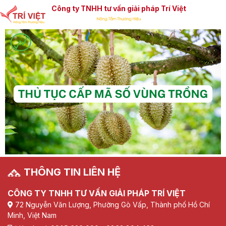
Công ty TNHH tư vấn giải pháp Trí Việt
THÔNG TIN LIÊN HỆ
CÔNG TY TNHH TƯ VẤN GIẢI PHÁP TRÍ VIỆT
72 Nguyễn Văn Lượng, Phường Gò Vấp, Thành phố Hồ Chí
Minh, Việt Nam