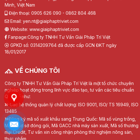
Minh, Việt Nam
Điện thoại: 0905 626 090 - 0862 804 468
Email: yen.nt@giaiphaptriviet.com
Website: www.giaiphaptriviet.com
Fanpage:
Công ty TNHH Tư Vấn Giải Pháp Trí Việt
GPKD số: 0314209764 đã được cấp GCN ĐKT ngày
18/01/2017
VỀ CHÚNG TÔI
Công ty TNHH Tư Vấn Giải Pháp Trí Việt là một tổ chức chuyên
nghiệp hoạt động trong lĩnh vực đào tạo, tư vấn các tiêu chuẩn
Quốc tế như:
Các hệ thống quản lý chất lượng: ISO 9001, ISO/ TS 16949, ISO
13485
Đăng ký mã số xuất khẩu sang Trung Quốc: Mã số vùng trồng,
Mã số cơ sở đóng gói, Mã GACC nhà máy sản xuất, Mã số thương
mại Credit, Tư vấn xin công nhận phòng thử nghiệm nông sản,
thực phẩm