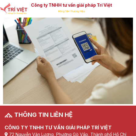
Công ty TNHH tư vấn giải pháp Trí Việt
THÔNG TIN LIÊN HỆ
CÔNG TY TNHH TƯ VẤN GIẢI PHÁP TRÍ VIỆT
72 Nguyễn Văn Lượng, Phường Gò Vấp, Thành phố Hồ Chí