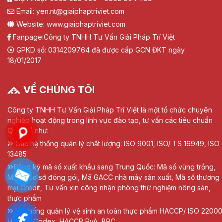
Email: yen.nt@giaiphaptriviet.com
Website: www.giaiphaptriviet.com
Fanpage:
Công ty TNHH Tư Vấn Giải Pháp Trí Việt
GPKD số: 0314209764 đã được cấp GCN ĐKT ngày
18/01/2017
VỀ CHÚNG TÔI
Công ty TNHH Tư Vấn Giải Pháp Trí Việt là một tổ chức chuyên
nghiệp hoạt động trong lĩnh vực đào tạo, tư vấn các tiêu chuẩn
Quốc tế như:
Các hệ thống quản lý chất lượng: ISO 9001, ISO/ TS 16949, ISO
13485
Đăng ký mã số xuất khẩu sang Trung Quốc: Mã số vùng trồng,
Mã số cơ sở đóng gói, Mã GACC nhà máy sản xuất, Mã số thương
mại Credit, Tư vấn xin công nhận phòng thử nghiệm nông sản,
thực phẩm
Hệ thống quản lý vệ sinh an toàn thực phẩm HACCP/ ISO 22000
HACCP Codex, HACCP RvA, BRC