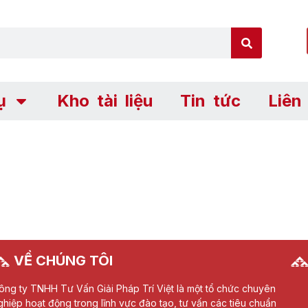
ụ
Kho tài liệu
Tin tức
Liên
VỀ CHÚNG TÔI
ông ty TNHH Tư Vấn Giải Pháp Trí Việt là một tổ chức chuyên
ghiệp hoạt động trong lĩnh vực đào tạo, tư vấn các tiêu chuẩn