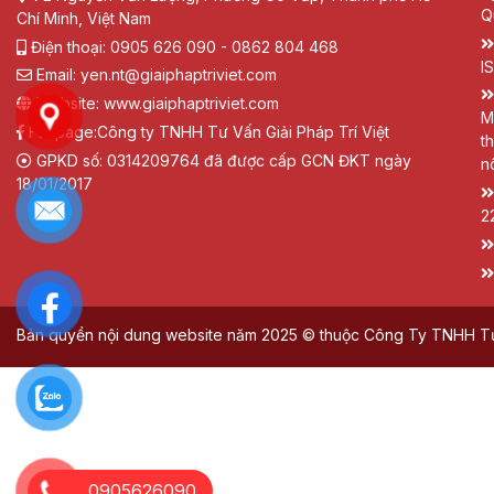
Q
Chí Minh, Việt Nam
Điện thoại: 0905 626 090 - 0862 804 468
I
Email: yen.nt@giaiphaptriviet.com
Website: www.giaiphaptriviet.com
M
Fanpage:
Công ty TNHH Tư Vấn Giải Pháp Trí Việt
t
GPKD số: 0314209764 đã được cấp GCN ĐKT ngày
n
18/01/2017
2
Bản quyền nội dung website năm 2025 © thuộc Công Ty TNHH Tư V
0905626090