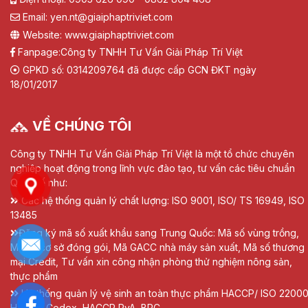
Email: yen.nt@giaiphaptriviet.com
Website: www.giaiphaptriviet.com
Fanpage:
Công ty TNHH Tư Vấn Giải Pháp Trí Việt
GPKD số: 0314209764 đã được cấp GCN ĐKT ngày
18/01/2017
VỀ CHÚNG TÔI
Công ty TNHH Tư Vấn Giải Pháp Trí Việt là một tổ chức chuyên
nghiệp hoạt động trong lĩnh vực đào tạo, tư vấn các tiêu chuẩn
Quốc tế như:
Các hệ thống quản lý chất lượng: ISO 9001, ISO/ TS 16949, ISO
13485
Đăng ký mã số xuất khẩu sang Trung Quốc: Mã số vùng trồng,
Mã số cơ sở đóng gói, Mã GACC nhà máy sản xuất, Mã số thương
mại Credit, Tư vấn xin công nhận phòng thử nghiệm nông sản,
thực phẩm
Hệ thống quản lý vệ sinh an toàn thực phẩm HACCP/ ISO 22000
HACCP Codex, HACCP RvA, BRC