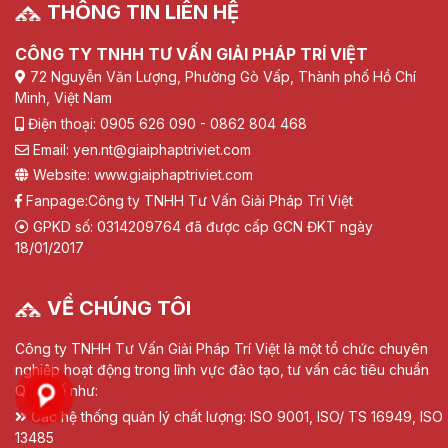
THÔNG TIN LIÊN HỆ
CÔNG TY TNHH TƯ VẤN GIẢI PHÁP TRÍ VIỆT
72 Nguyễn Văn Lượng, Phường Gò Vấp, Thành phố Hồ Chí
Minh, Việt Nam
Điện thoại: 0905 626 090 - 0862 804 468
Email: yen.nt@giaiphaptriviet.com
Website: www.giaiphaptriviet.com
Fanpage:
Công ty TNHH Tư Vấn Giải Pháp Trí Việt
GPKD số: 0314209764 đã được cấp GCN ĐKT ngày
18/01/2017
VỀ CHÚNG TÔI
Công ty TNHH Tư Vấn Giải Pháp Trí Việt là một tổ chức chuyên
nghiệp hoạt động trong lĩnh vực đào tạo, tư vấn các tiêu chuẩn
Quốc tế như:
Các hệ thống quản lý chất lượng: ISO 9001, ISO/ TS 16949, ISO
13485