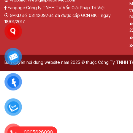
M
Fanpage:
Công ty TNHH Tư Vấn Giải Pháp Trí Việt
t
GPKD số: 0314209764 đã được cấp GCN ĐKT ngày
n
18/01/2017
2
Bản quyền nội dung website năm 2025 © thuộc Công Ty TNHH Tư V
0905626090