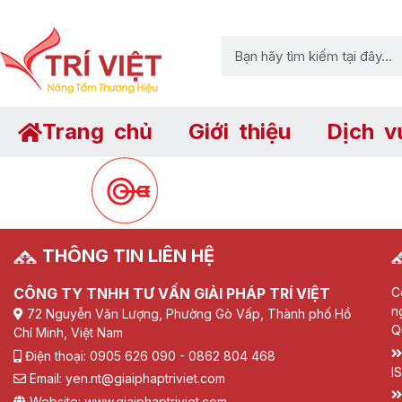
Trang chủ
Giới thiệu
Dịch v
THÔNG TIN LIÊN HỆ
CÔNG TY TNHH TƯ VẤN GIẢI PHÁP TRÍ VIỆT
C
n
72 Nguyễn Văn Lượng, Phường Gò Vấp, Thành phố Hồ
Q
Chí Minh, Việt Nam
Điện thoại: 0905 626 090 - 0862 804 468
I
Email: yen.nt@giaiphaptriviet.com
Website: www.giaiphaptriviet.com