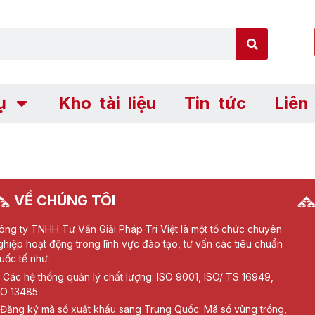
ụ
Kho tài liệu
Tin tức
Liên
VỀ CHÚNG TÔI
ông ty TNHH Tư Vấn Giải Pháp Trí Việt là một tổ chức chuyên
ghiệp hoạt động trong lĩnh vực đào tạo, tư vấn các tiêu chuẩn
uốc tế như:
Các hệ thống quản lý chất lượng: ISO 9001, ISO/ TS 16949,
SO 13485
Đăng ký mã số xuất khẩu sang Trung Quốc: Mã số vùng trồng,