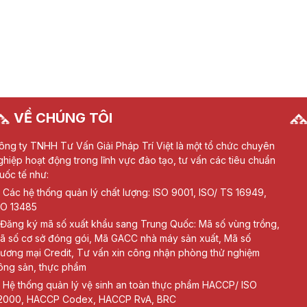
VỀ CHÚNG TÔI
ông ty TNHH Tư Vấn Giải Pháp Trí Việt là một tổ chức chuyên
ghiệp hoạt động trong lĩnh vực đào tạo, tư vấn các tiêu chuẩn
uốc tế như:
Các hệ thống quản lý chất lượng: ISO 9001, ISO/ TS 16949,
SO 13485
Đăng ký mã số xuất khẩu sang Trung Quốc: Mã số vùng trồng,
ã số cơ sở đóng gói, Mã GACC nhà máy sản xuất, Mã số
hương mại Credit, Tư vấn xin công nhận phòng thử nghiệm
ông sản, thực phẩm
Hệ thống quản lý vệ sinh an toàn thực phẩm HACCP/ ISO
2000, HACCP Codex, HACCP RvA, BRC