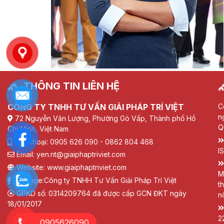
THÔNG TIN LIÊN HỆ
CÔNG TY TNHH TƯ VẤN GIẢI PHÁP TRÍ VIỆT
C
n
72 Nguyễn Văn Lượng, Phường Gò Vấp, Thành phố Hồ
Q
Chí Minh, Việt Nam
Điện thoại: 0905 626 090 - 0862 804 468
I
Email: yen.nt@giaiphaptriviet.com
Website: www.giaiphaptriviet.com
M
Fanpage:
Công ty TNHH Tư Vấn Giải Pháp Trí Việt
t
GPKD số: 0314209764 đã được cấp GCN ĐKT ngày
n
18/01/2017
2
0905626090