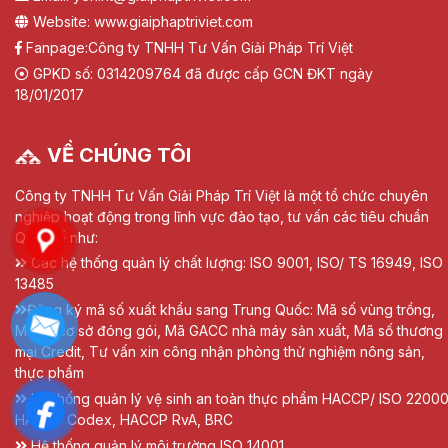
Website: www.giaiphaptriviet.com
Fanpage:
Công ty TNHH Tư Vấn Giải Pháp Trí Việt
GPKD số: 0314209764 đã được cấp GCN ĐKT ngày
18/01/2017
VỀ CHÚNG TÔI
Công ty TNHH Tư Vấn Giải Pháp Trí Việt là một tổ chức chuyên
nghiệp hoạt động trong lĩnh vực đào tạo, tư vấn các tiêu chuẩn
Quốc tế như:
Các hệ thống quản lý chất lượng: ISO 9001, ISO/ TS 16949, ISO
13485
Đăng ký mã số xuất khẩu sang Trung Quốc: Mã số vùng trồng,
Mã số cơ sở đóng gói, Mã GACC nhà máy sản xuất, Mã số thương
mại Credit, Tư vấn xin công nhận phòng thử nghiệm nông sản,
thực phẩm
Hệ thống quản lý vệ sinh an toàn thực phẩm HACCP/ ISO 22000
HACCP Codex, HACCP RvA, BRC
Hệ thống quản lý môi trường ISO 14001