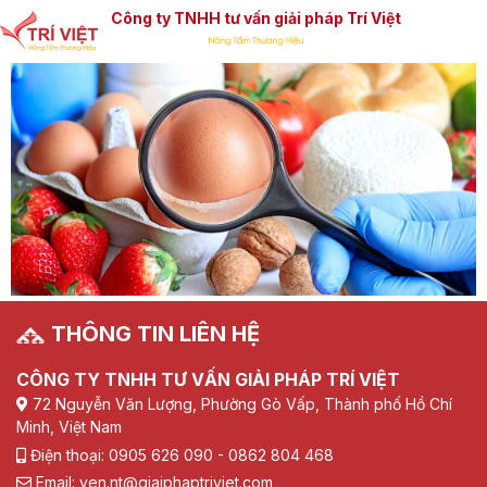
Công ty TNHH tư vấn giải pháp Trí Việt
THÔNG TIN LIÊN HỆ
CÔNG TY TNHH TƯ VẤN GIẢI PHÁP TRÍ VIỆT
72 Nguyễn Văn Lượng, Phường Gò Vấp, Thành phố Hồ Chí
Minh, Việt Nam
Điện thoại: 0905 626 090 - 0862 804 468
Email: yen.nt@giaiphaptriviet.com