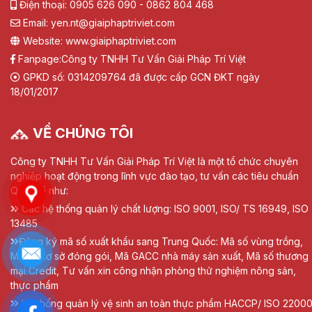
Điện thoại: 0905 626 090 - 0862 804 468
Email: yen.nt@giaiphaptriviet.com
Website: www.giaiphaptriviet.com
Fanpage:
Công ty TNHH Tư Vấn Giải Pháp Trí Việt
GPKD số: 0314209764 đã được cấp GCN ĐKT ngày
18/01/2017
VỀ CHÚNG TÔI
Công ty TNHH Tư Vấn Giải Pháp Trí Việt là một tổ chức chuyên
nghiệp hoạt động trong lĩnh vực đào tạo, tư vấn các tiêu chuẩn
Quốc tế như:
Các hệ thống quản lý chất lượng: ISO 9001, ISO/ TS 16949, ISO
13485
Đăng ký mã số xuất khẩu sang Trung Quốc: Mã số vùng trồng,
Mã số cơ sở đóng gói, Mã GACC nhà máy sản xuất, Mã số thương
mại Credit, Tư vấn xin công nhận phòng thử nghiệm nông sản,
thực phẩm
Hệ thống quản lý vệ sinh an toàn thực phẩm HACCP/ ISO 22000