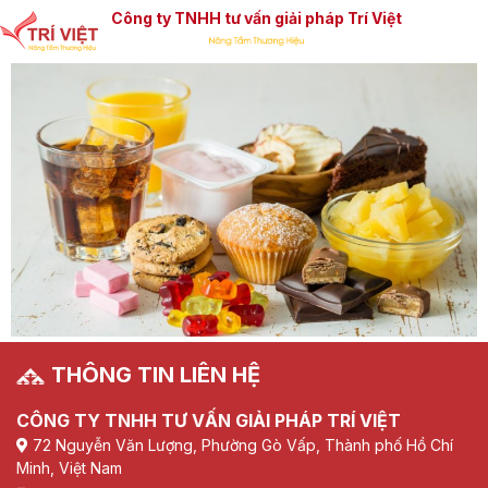
Công ty TNHH tư vấn giải pháp Trí Việt
THÔNG TIN LIÊN HỆ
CÔNG TY TNHH TƯ VẤN GIẢI PHÁP TRÍ VIỆT
72 Nguyễn Văn Lượng, Phường Gò Vấp, Thành phố Hồ Chí
Minh, Việt Nam