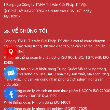
Fanpage:
Công ty TNHH Tư Vấn Giải Pháp Trí Việt
GPKD số: 0314209764 đã được cấp GCN ĐKT ngày
18/01/2017
VỀ CHÚNG TÔI
Công ty TNHH Tư Vấn Giải Pháp Trí Việt là một tổ chức chuyên
nghiệp hoạt động trong lĩnh vực đào tạo, tư vấn các tiêu chuẩn
Quốc tế như:
Các hệ thống quản lý chất lượng: ISO 9001, ISO/ TS 16949, ISO
13485
Đăng ký mã số xuất khẩu sang Trung Quốc: Mã số vùng trồng,
Mã số cơ sở đóng gói, Mã GACC nhà máy sản xuất, Mã số thương
mại Credit, Tư vấn xin công nhận phòng thử nghiệm nông sản,
thực phẩm
Hệ thống quản lý vệ sinh an toàn thực phẩm HACCP/ ISO 22000
HACCP Codex, HACCP RvA, BRC
Hệ thống quản lý môi trường ISO 14001
Hệ thống quản lý phòng thí nghiệm ISO/IEC 17025,...