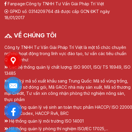
Fanpage:
Công ty TNHH Tư Vấn Giải Pháp Trí Việt
GPKD số: 0314209764 đã được cấp GCN ĐKT ngày
18/01/2017
VỀ CHÚNG TÔI
Công ty TNHH Tư Vấn Giải Pháp Trí Việt là một tổ chức chuyên
nghiệp hoạt động trong lĩnh vực đào tạo, tư vấn các tiêu chuẩn
Quốc tế như:
Các hệ thống quản lý chất lượng: ISO 9001, ISO/ TS 16949, ISO
13485
Đăng ký mã số xuất khẩu sang Trung Quốc: Mã số vùng trồng,
Mã số cơ sở đóng gói, Mã GACC nhà máy sản xuất, Mã số thương
mại Credit, Tư vấn xin công nhận phòng thử nghiệm nông sản,
thực phẩm
Hệ thống quản lý vệ sinh an toàn thực phẩm HACCP/ ISO 22000
HACCP Codex, HACCP RvA, BRC
Hệ thống quản lý môi trường ISO 14001
Hệ thống quản lý phòng thí nghiệm ISO/IEC 17025,...