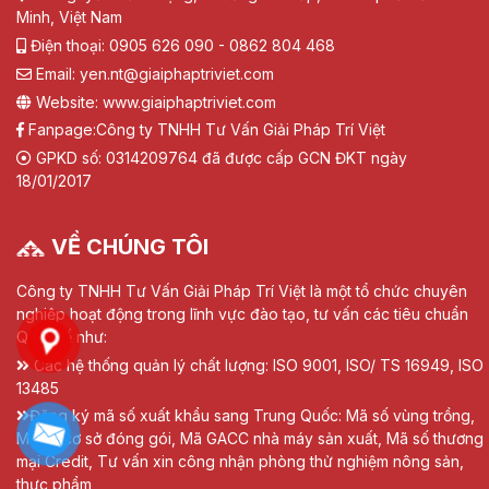
Minh, Việt Nam
Điện thoại: 0905 626 090 - 0862 804 468
Email: yen.nt@giaiphaptriviet.com
Website: www.giaiphaptriviet.com
Fanpage:
Công ty TNHH Tư Vấn Giải Pháp Trí Việt
GPKD số: 0314209764 đã được cấp GCN ĐKT ngày
18/01/2017
VỀ CHÚNG TÔI
Công ty TNHH Tư Vấn Giải Pháp Trí Việt là một tổ chức chuyên
nghiệp hoạt động trong lĩnh vực đào tạo, tư vấn các tiêu chuẩn
Quốc tế như:
Các hệ thống quản lý chất lượng: ISO 9001, ISO/ TS 16949, ISO
13485
Đăng ký mã số xuất khẩu sang Trung Quốc: Mã số vùng trồng,
Mã số cơ sở đóng gói, Mã GACC nhà máy sản xuất, Mã số thương
mại Credit, Tư vấn xin công nhận phòng thử nghiệm nông sản,
thực phẩm