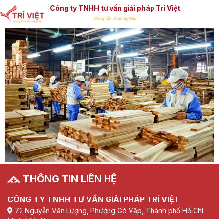
Công ty TNHH tư vấn giải pháp Trí Việt
THÔNG TIN LIÊN HỆ
CÔNG TY TNHH TƯ VẤN GIẢI PHÁP TRÍ VIỆT
72 Nguyễn Văn Lượng, Phường Gò Vấp, Thành phố Hồ Chí