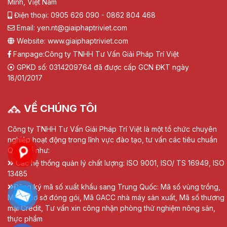
Minh, Việt Nam
Điện thoại: 0905 626 090 - 0862 804 468
Email: yen.nt@giaiphaptriviet.com
Website: www.giaiphaptriviet.com
Fanpage:
Công ty TNHH Tư Vấn Giải Pháp Trí Việt
GPKD số: 0314209764 đã được cấp GCN ĐKT ngày
18/01/2017
VỀ CHÚNG TÔI
Công ty TNHH Tư Vấn Giải Pháp Trí Việt là một tổ chức chuyên
nghiệp hoạt động trong lĩnh vực đào tạo, tư vấn các tiêu chuẩn
Quốc tế như:
Các hệ thống quản lý chất lượng: ISO 9001, ISO/ TS 16949, ISO
13485
Đăng ký mã số xuất khẩu sang Trung Quốc: Mã số vùng trồng,
Mã số cơ sở đóng gói, Mã GACC nhà máy sản xuất, Mã số thương
mại Credit, Tư vấn xin công nhận phòng thử nghiệm nông sản,
thực phẩm