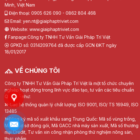
Minh, Việt Nam
Điện thoại: 0905 626 090 - 0862 804 468
Email: yen.nt@giaiphaptriviet.com
Website: www.giaiphaptriviet.com
Fanpage:
Công ty TNHH Tư Vấn Giải Pháp Trí Việt
GPKD số: 0314209764 đã được cấp GCN ĐKT ngày
18/01/2017
VỀ CHÚNG TÔI
Công ty TNHH Tư Vấn Giải Pháp Trí Việt là một tổ chức chuyên
nghiệp hoạt động trong lĩnh vực đào tạo, tư vấn các tiêu chuẩn
Quốc tế như:
Các hệ thống quản lý chất lượng: ISO 9001, ISO/ TS 16949, ISO
13485
Đăng ký mã số xuất khẩu sang Trung Quốc: Mã số vùng trồng,
Mã số cơ sở đóng gói, Mã GACC nhà máy sản xuất, Mã số thương
mại Credit, Tư vấn xin công nhận phòng thử nghiệm nông sản,
thực phẩm